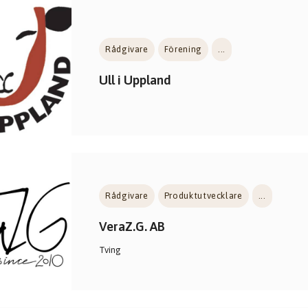
Rådgivare
Förening
...
Ull i Uppland
Rådgivare
Produktutvecklare
...
VeraZ.G. AB
Tving