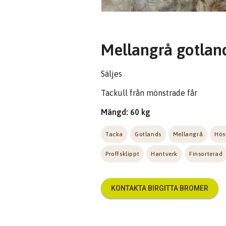
Mellangrå gotlan
Säljes
Tackull från mönstrade får
Mängd: 60 kg
Tacka
Gotlands
Mellangrå
Hös
Proffsklippt
Hantverk
Finsorterad
KONTAKTA BIRGITTA BROMER