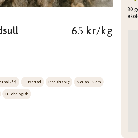
30 g
ekol
65 kr/kg
dsull
t (halvår)
Ej tvättad
Inte skräpig
Mer än 15 cm
EU-ekologisk