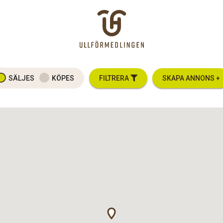
SÄLJES
KÖPES
FILTRERA
SKAPA ANNONS +