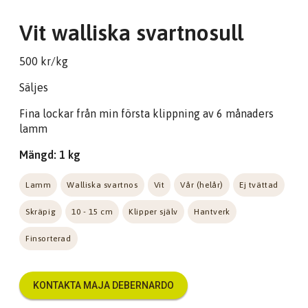
Vit walliska svartnosull
500 kr/kg
Säljes
Fina lockar från min första klippning av 6 månaders
lamm
Mängd: 1 kg
Lamm
Walliska svartnos
Vit
Vår (helår)
Ej tvättad
Skräpig
10 - 15 cm
Klipper själv
Hantverk
Finsorterad
KONTAKTA MAJA DEBERNARDO