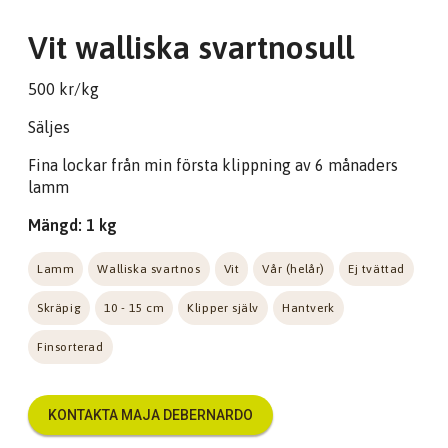
Vit walliska svartnosull
500 kr/kg
Säljes
Fina lockar från min första klippning av 6 månaders
lamm
Mängd: 1 kg
Lamm
Walliska svartnos
Vit
Vår (helår)
Ej tvättad
Skräpig
10 - 15 cm
Klipper själv
Hantverk
Finsorterad
KONTAKTA MAJA DEBERNARDO