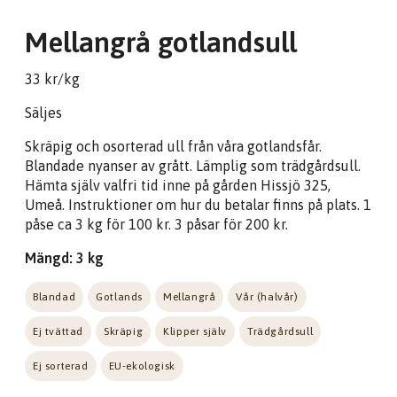
Mellangrå gotlandsull
33 kr/kg
Säljes
Skräpig och osorterad ull från våra gotlandsfår.
Blandade nyanser av grått. Lämplig som trädgårdsull.
Hämta själv valfri tid inne på gården Hissjö 325,
Umeå. Instruktioner om hur du betalar finns på plats. 1
påse ca 3 kg för 100 kr. 3 påsar för 200 kr.
Mängd: 3 kg
Blandad
Gotlands
Mellangrå
Vår (halvår)
Ej tvättad
Skräpig
Klipper själv
Trädgårdsull
Ej sorterad
EU-ekologisk