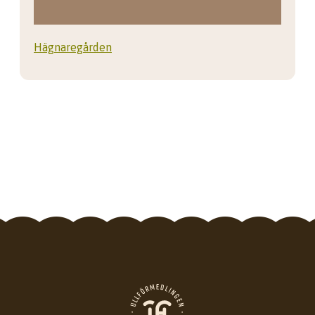
Hägnaregården