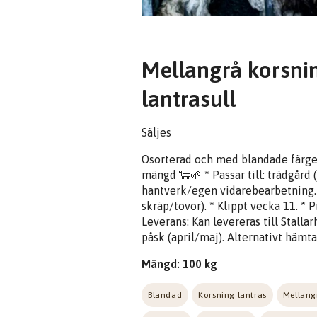
Mellangrå korsni
lantrasull
Säljes
Osorterad och med blandade färger. 
mängd 🐑🌱 * Passar till: trädgård
hantverk/egen vidarebearbetning. *
skräp/tovor). * Klippt vecka 11. * 
Leverans: Kan levereras till Stall
påsk (april/maj). Alternativt hämt
Mängd: 100 kg
Blandad
Korsning lantras
Mellang