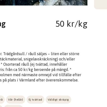
50 kr/kg
ng
Trädgårdsull / råull säljes – liten eller större
 (täckmaterial, snigelavskräckning) och/eller
 Osorterad råull (ej tvättad, innehåller
Pris: från ca 50 kr/kg beroende på mängd. *
arholmen med närmaste omnejd vid tillfälle efter
as på plats i Värmland efter överenskommelse.
rå
Vår (helår)
Ej tvättad
Väldigt skräpig