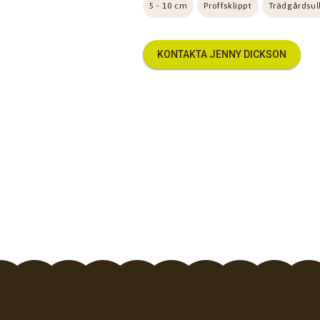
5 - 10 cm
Proffsklippt
Trädgårdsul
KONTAKTA JENNY DICKSON