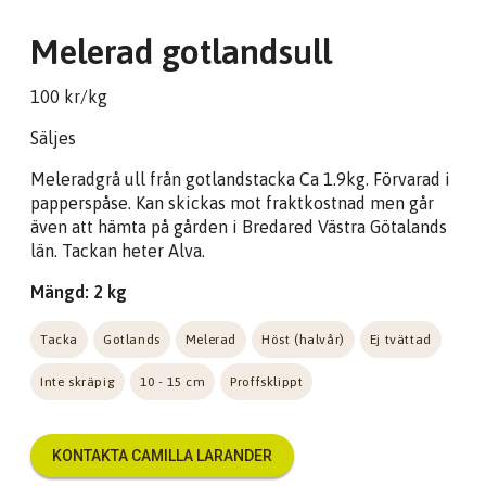
Melerad gotlandsull
100 kr/kg
Säljes
Meleradgrå ull från gotlandstacka Ca 1.9kg. Förvarad i
papperspåse. Kan skickas mot fraktkostnad men går
även att hämta på gården i Bredared Västra Götalands
län. Tackan heter Alva.
Mängd: 2 kg
Tacka
Gotlands
Melerad
Höst (halvår)
Ej tvättad
Inte skräpig
10 - 15 cm
Proffsklippt
KONTAKTA CAMILLA LARANDER