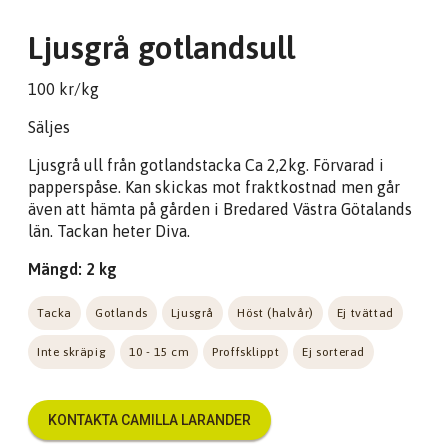
Ljusgrå gotlandsull
100 kr/kg
Säljes
Ljusgrå ull från gotlandstacka Ca 2,2kg. Förvarad i
papperspåse. Kan skickas mot fraktkostnad men går
även att hämta på gården i Bredared Västra Götalands
län. Tackan heter Diva.
Mängd: 2 kg
Tacka
Gotlands
Ljusgrå
Höst (halvår)
Ej tvättad
Inte skräpig
10 - 15 cm
Proffsklippt
Ej sorterad
KONTAKTA CAMILLA LARANDER