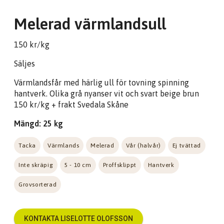
Melerad värmlandsull
150 kr/kg
Säljes
Värmlandsfår med härlig ull för tovning spinning
hantverk. Olika grå nyanser vit och svart beige brun
150 kr/kg + frakt Svedala Skåne
Mängd: 25 kg
Tacka
Värmlands
Melerad
Vår (halvår)
Ej tvättad
Inte skräpig
5 - 10 cm
Proffsklippt
Hantverk
Grovsorterad
KONTAKTA LISELOTTE OLOFSSON